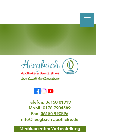
Telefon:
06150 81919
Mobil:
0178 7904589
Fax:
06150 990596
info@heegbach-apotheke.de
Medikamenten Vorbestellung