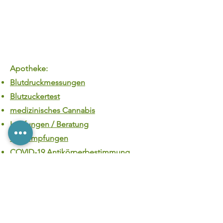
JETZT
TERMIN
BUCHEN!
Apotheke:
Blutdruckmessungen
Blutzuckertest
medizinisches Cannabis
Impfungen / Beratung
Reiseimpfungen
COVID-19 Antikörperbestimmung
Heegbach Vital
Geräteverleih
(u.a. Milchpumpen,
Blutdruckmessung etc.)
Glutenunverträglichkeit Test
Hauttyp Analyse