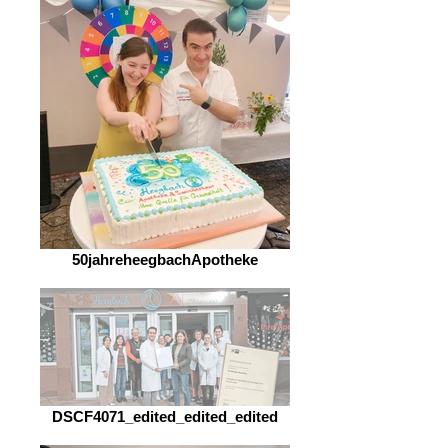
50jahreheegbachApotheke
DSCF4071_edited_edited_edited