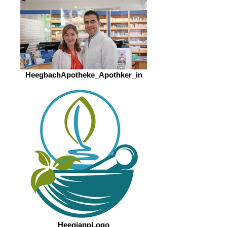
HeegbachApotheke_Apothker_in
HeegiappLogo