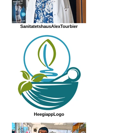
SanitatetshausAlexTourbier
HeegiappLogo