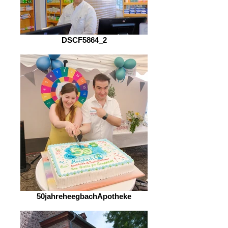
DSCF5864_2
50jahreheegbachApotheke