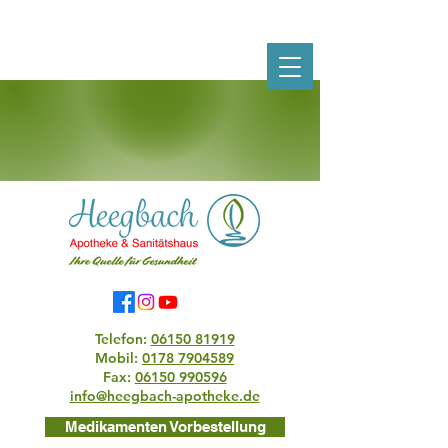
Telefon:
06150 81919
Mobil:
0178 7904589
Fax:
06150 990596
info@heegbach-apotheke.de
Medikamenten Vorbestellung