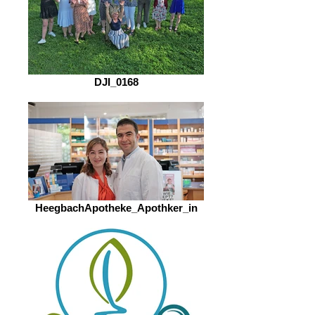
DJI_0168
HeegbachApotheke_Apothker_in