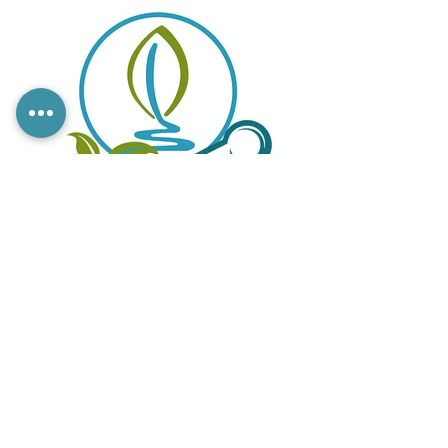
HeegiappLogo