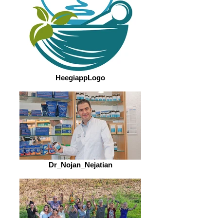
HeegiappLogo
Dr_Nojan_Nejatian