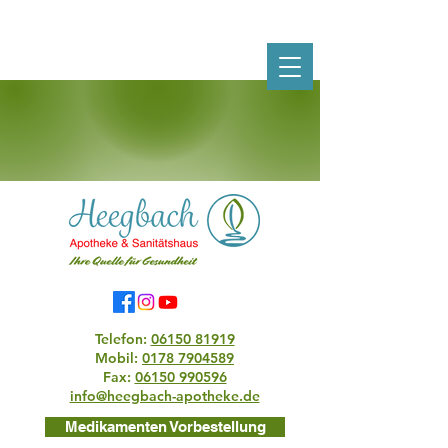
Telefon:
06150 81919
Mobil:
0178 7904589
Fax:
06150 990596
info@heegbach-apotheke.de
Medikamenten Vorbestellung