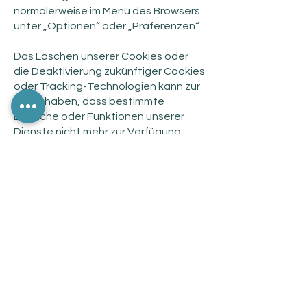
normalerweise im Menü des Browsers
unter „Optionen“ oder „Präferenzen“.
Das Löschen unserer Cookies oder
die Deaktivierung zukünftiger Cookies
oder Tracking-Technologien kann zur
Folge haben, dass bestimmte
Bereiche oder Funktionen unserer
Dienste nicht mehr zur Verfügung
stehen oder das Nutzererlebnis
anderweitig beeinträchtigt wird.
Die folgenden Links können nützlich
sein, oder alternativ die Option „Hilfe“
im Browser.
Cookie-Einstellungen in Firefox
Cookie-Einstellungen im Internet